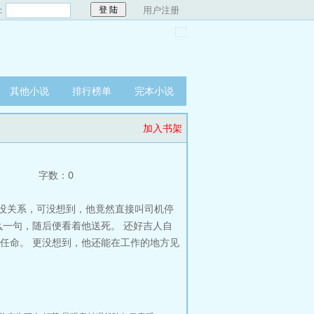
：
用户注册
其他小说
排行榜单
完本小说
加入书架
字数：0
没关系，可没想到，他竟然直接叫司机停
么一句，随后便看着他送死。 还好吉人自
任命。 更没想到，他还能在工作的地方见