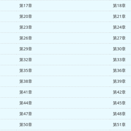
第17章
第18章
第20章
第21章
第23章
第24章
第26章
第27章
第29章
第30章
第32章
第33章
第35章
第36章
第38章
第39章
第41章
第42章
第44章
第45章
第47章
第48章
第50章
第51章