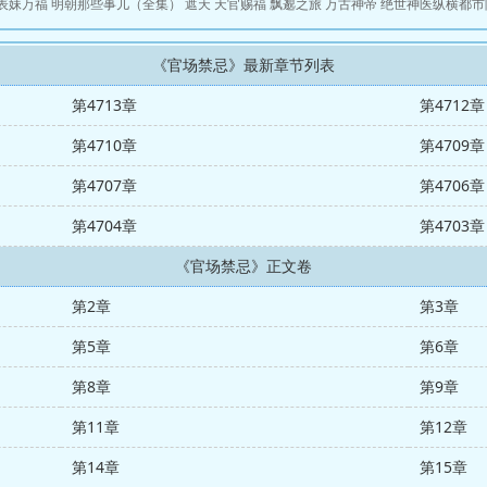
表妹万福
明朝那些事儿（全集）
遮天
天官赐福
飘邈之旅
万古神帝
绝世神医纵横都市
《官场禁忌》最新章节列表
第4713章
第4712章
第4710章
第4709章
第4707章
第4706章
第4704章
第4703章
《官场禁忌》正文卷
第2章
第3章
第5章
第6章
第8章
第9章
第11章
第12章
第14章
第15章