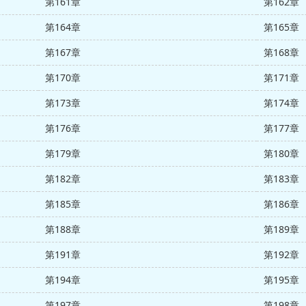
第161章
第162章
第164章
第165章
第167章
第168章
第170章
第171章
第173章
第174章
第176章
第177章
第179章
第180章
第182章
第183章
第185章
第186章
第188章
第189章
第191章
第192章
第194章
第195章
第197章
第198章