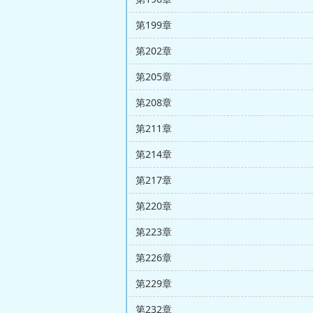
第199章
第202章
第205章
第208章
第211章
第214章
第217章
第220章
第223章
第226章
第229章
第232章