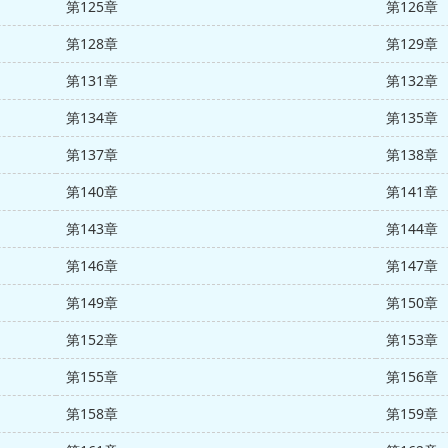
第125章
第126章
第128章
第129章
第131章
第132章
第134章
第135章
第137章
第138章
第140章
第141章
第143章
第144章
第146章
第147章
第149章
第150章
第152章
第153章
第155章
第156章
第158章
第159章