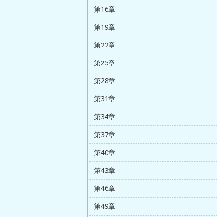
第16章
第19章
第22章
第25章
第28章
第31章
第34章
第37章
第40章
第43章
第46章
第49章