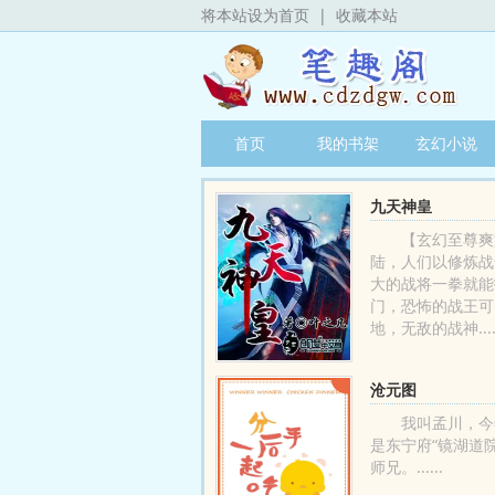
将本站设为首页
|
收藏本站
首页
我的书架
玄幻小说
九天神皇
【玄幻至尊爽
陆，人们以修炼战
大的战将一拳就能
门，恐怖的战王可
地，无敌的战神.....
沧元图
我叫孟川，今
是东宁府“镜湖道
师兄。......