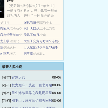
诡舍
【无限流+微惊悚+求生+单女主】
一辆没有司机的大巴，载着一群被
诅咒的人，去往了一间黑色的诡
舍…… 诡舍里，有一扇被......
深夜书屋
一夕烟雨
/纯洁滴小龙
恐怖屋
末世大回炉
/我会修空
/二十二刀流
店街经营指南
偷风不偷月
/依
/北南
去上学
大皇子究竟何时回来夺嫡
/红刺北
/
画星河
院
万人迷她倾倒众生[快穿]
/黑色火种
/
月夜笙歌
的尊严
宋玉章
/淅和
/冻感超人
最新入库小说
[都市]
官道之巅
08-06
[都市]
权力巅峰：从第一秘书开始
08-06
[都市]
重生港综世界之我是周星星
08-06
[科幻]
刚下山，就被师姐骗去同居
08-06