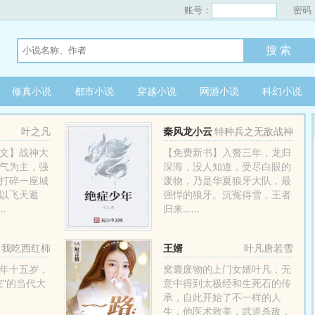
账号：
密码
修真小说
都市小说
穿越小说
网游小说
科幻小说
叶之凡
秦风龙小云
特种兵之无敌战神
文】战神大
【免费新书】入赘三年，龙归
气为主，强
深海，没人知道，受尽白眼的
打碎一座城
废物，乃是华夏狼牙大队，最
以飞天遁
强悍的狼牙。沉冤得雪，王者
.
归来......
我吃西红柿
王婿
叶凡唐若雪
年十五岁，
窝囊废物的上门女婿叶凡，无
院”的当代大
意中得到太极经和生死石的传
承，自此开始了不一样的人
生，他医术救美，武道杀敌，