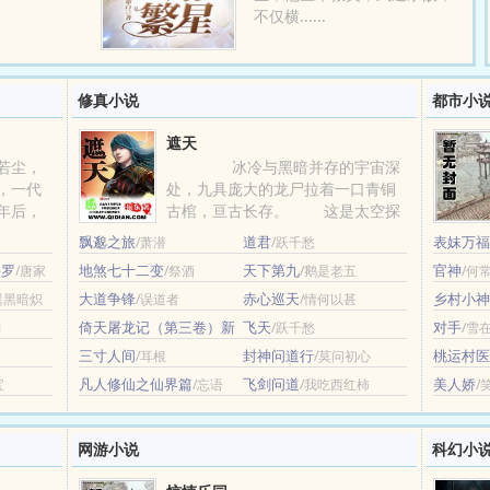
不仅横......
修真小说
都市小
遮天
若尘，
冰冷与黑暗并存的宇宙深
，一代
处，九具庞大的龙尸拉着一口青铜
年后，
古棺，亘古长存。 这是太空探
....
测器在枯寂的宇宙中捕捉......
飘邈之旅
道君
表妹万福
/萧潜
/跃千愁
斗罗
地煞七十二变
天下第九
官神
/唐家
/祭酒
/鹅是老五
/何
大道争锋
赤心巡天
乡村小神
翼黑暗炽
/误道者
/情何以甚
倚天屠龙记（第三卷）新
飞天
对手
力
/跃千愁
/雪
修版
/金庸
三寸人间
封神问道行
桃运村医
/耳根
/莫问初心
凡人修仙之仙界篇
飞剑问道
美人娇
宝
/忘语
/我吃西红柿
/
网游小说
科幻小