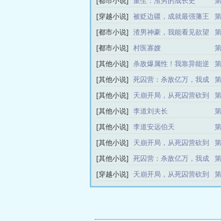
[都市小说]
重生：渣男的成长史
第
[穿越小说]
被贬边疆，成就最强藩王
第
[都市小说]
渣男神豪，我能看见欲望
第
词条
[都市小说]
村医寡嫂
第
[其他小说]
杀敌爆属性！我靠异能逆
第
袭皇位李道安远伯
[其他小说]
死囚营：杀敌亿万，我成
第
神了！李道安远伯
[其他小说]
天崩开局，从死囚营砍到
第
并肩王李道刘夫长
[其他小说]
李道刘夫长
第
[其他小说]
李道安远伯天
第
[其他小说]
天崩开局，从死囚营砍到
第
并肩王李道安远伯天
[其他小说]
死囚营：杀敌亿万，我成
第
神了！李道刘夫长
[穿越小说]
天崩开局，从死囚营砍到
第
并肩王