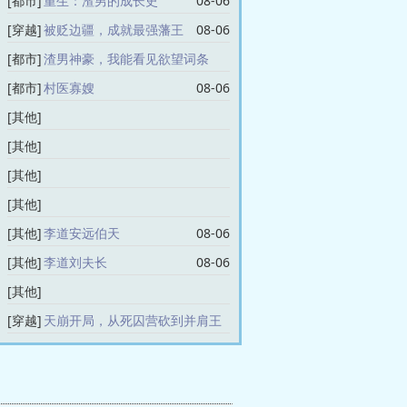
[都市]
重生：渣男的成长史
08-06
[穿越]
被贬边疆，成就最强藩王
08-06
[都市]
渣男神豪，我能看见欲望词条
08-06
[都市]
村医寡嫂
08-06
[其他]
死囚营：杀敌亿万，我成神了！李道安
[其他]
远伯
杀敌爆属性！我靠异能逆袭皇位李道安
[其他]
08-06
远伯
死囚营：杀敌亿万，我成神了！李道刘
[其他]
08-06
夫长
天崩开局，从死囚营砍到并肩王李道安
[其他]
李道安远伯天
08-06
08-06
远伯天
[其他]
李道刘夫长
08-06
08-06
[其他]
天崩开局，从死囚营砍到并肩王李道刘
[穿越]
天崩开局，从死囚营砍到并肩王
夫长
08-06
08-06