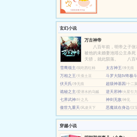
玄幻小说
万古神帝
八百年前，明帝之子张
被他的未婚妻池瑶公主杀死
天骄，就此陨落。 八百
张若尘重新活了过来，却发现..
雪鹰领主
太古神王
/我吃西红柿
/净无痕
万相之王
斗罗大陆IV终极
/天蚕土豆
三少
伏天氏
超级神基因
/净无痕
/十二
天使
诡秘之主
逆天邪神
/爱潜水的乌贼
/火星引
七界武神
神剑无敌
/叶之凡
/神见
傲世九重天
恶魔就在身边
/风凌天下
/汉
穿越小说