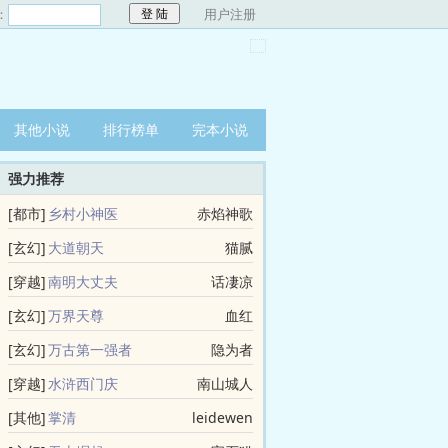
：
用户注册
其他小说
排行榜单
完本小说
强力推荐
[都市]
乡村小神医
赤焰神歌
[玄幻]
大道朝天
猫腻
[穿越]
南明大丈夫
话凄凉
[玄幻]
万界天尊
血红
[玄幻]
万古第一强者
隐为者
[穿越]
水浒西门庆
南山城人
[其他]
掌清
leidewen