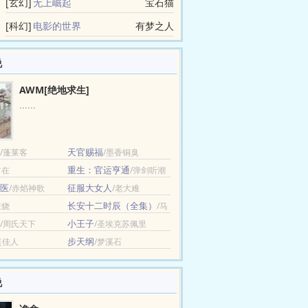
[玄幻]
无上崛起
宝石猫
[科幻]
电影的世界
有梦之人
说
AWM[绝地求生]
......
天官赐福
/蓬莱客
/墨香铜臭
重生：官运亨通
常在
/弹剑听潮
医
征服大女人
/赤焰神歌
/老大难
长安十二时辰（全集）
在烧
/马
伯庸
小王子
/周氏天下
/圣埃克苏佩里
（法）
步天纲
笑佳人
/梦溪石
说