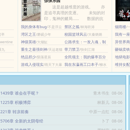
惊悚乐园
这是超越维度的游戏。 亦
是追寻真理的竞逐。 未知的封
印，鬼神的赌局…… 数据的抗
争，人类的救赎…… 在那......
我的身体有bug
禁区之狐
烟雨楼
/不是浮云
/林海听涛
/
湾区之王
校园篮球风云
我有一座
河卒
/磨砚少年
/大秦炳炳
调
神级英雄
公路求生：一发入魂，制
异世界商
Twentine
/大烟缸
作必升品
赖糖分
/香葱炸鸡
重生之最强剑神
带刀禁卫
砸锅卖铁
雁九
/天运老猫
/快剑江湖
绝品邪少
全民领主：我的爆率百分
地狱电影
/陨落星辰
百
/一只青鸟
游戏入侵现实
我在东瀛画工口本子
维持女配
/雨天下大暴
/柳水
雨
心
1439章 谁会在乎呢？
青木书生
08-06
1225章 积极博弈
林新儿
08-06
221章 转凉前奏
中原一点红
08-06
5706章 全新的太阴母经
卜了
08-06