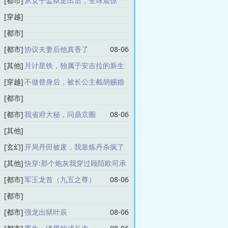
[都市]
从女子监狱走出后，全球震惊
08-06
[穿越]
重回失去清白前，联手杀神颠覆江山
[都市]
08-06
复仇恶女甜又飒，偏执病娇缠上瘾
[都市]
协议夫妻后他真香了
08-06
08-06
[其他]
月计星铁，独属于安吉拉的新生
08-06
[穿越]
不做替身后，被长公主截胡赐婚
08-06
[都市]
你送我入狱，我带娃离婚你哭什么
[都市]
我省府大秘，问鼎京圈
08-06
08-06
[其他]
我只想毁灭宗门，咋逆天成神了楚星河
[玄幻]
开局丹田被废，我靠炼丹杀疯了
08-06
08-06
[其他]
快穿:那个炮灰我穿过顾陌欧司承
08-06
[都市]
军王龙首（九五之尊）
08-06
[都市]
黑曜降临：我靠裁决之力主宰异变
[都市]
强龙出狱叶辰
08-06
08-06