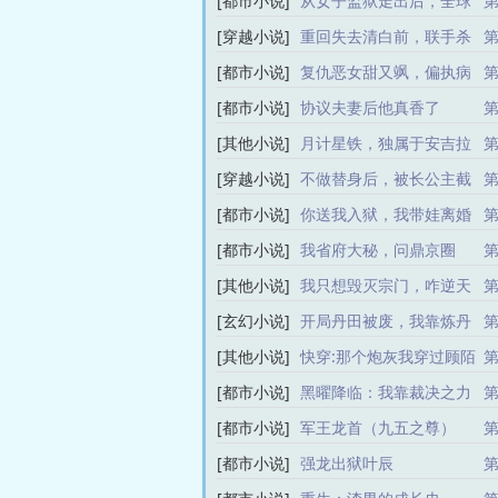
[都市小说]
从女子监狱走出后，全球
第
震惊
[穿越小说]
重回失去清白前，联手杀
第
神颠覆江山
[都市小说]
复仇恶女甜又飒，偏执病
第
娇缠上瘾
[都市小说]
协议夫妻后他真香了
第
[其他小说]
月计星铁，独属于安吉拉
第
的新生
[穿越小说]
不做替身后，被长公主截
第
胡赐婚
[都市小说]
你送我入狱，我带娃离婚
第
你哭什么
[都市小说]
我省府大秘，问鼎京圈
第
[其他小说]
我只想毁灭宗门，咋逆天
第
成神了楚星河
[玄幻小说]
开局丹田被废，我靠炼丹
第
杀疯了
[其他小说]
快穿:那个炮灰我穿过顾陌
第
欧司承
[都市小说]
黑曜降临：我靠裁决之力
第
主宰异变
[都市小说]
军王龙首（九五之尊）
第
[都市小说]
强龙出狱叶辰
第