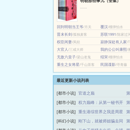
明朝那些事儿（全集）
......
回到明朝当王爷
覆汉
/月关
/榴弹怕水
晋末长剑
苏联1991
/孤独麦客
/陈家过
权臣闲妻
寂静深处有人家
/凤轻
/
大官人
我的公公叫康熙
/三戒大师
/
无敌六皇子
绍宋
/梁山老鬼
/榴弹怕水
重生之女将星
民国谍影
/千山茶客
/寻青藤
最近更新小说列表
[都市小说]
官道之巅
第
[都市小说]
权力巅峰：从第一秘书开
第
始
[都市小说]
重生港综世界之我是周星
第
星
[科幻小说]
刚下山，就被师姐骗去同
第
居