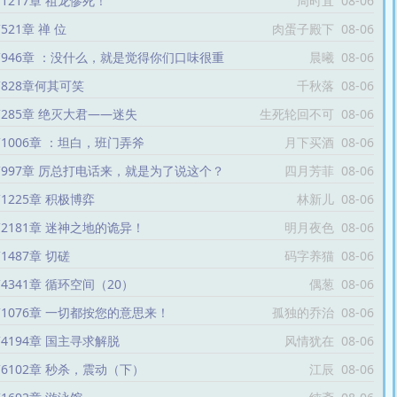
1217章 祖龙惨死！
周时宜
08-06
521章 禅 位
肉蛋子殿下
08-06
946章 ：没什么，就是觉得你们口味很重
晨曦
08-06
828章何其可笑
千秋落
08-06
285章 绝灭大君——迷失
生死轮回不可
08-06
逆转
1006章 ：坦白，班门弄斧
月下买酒
08-06
997章 厉总打电话来，就是为了说这个？
四月芳菲
08-06
1225章 积极博弈
林新儿
08-06
2181章 迷神之地的诡异！
明月夜色
08-06
1487章 切磋
码字养猫
08-06
4341章 循环空间（20）
偶葱
08-06
1076章 一切都按您的意思来！
孤独的乔治
08-06
4194章 国主寻求解脱
风情犹在
08-06
6102章 秒杀，震动（下）
江辰
08-06