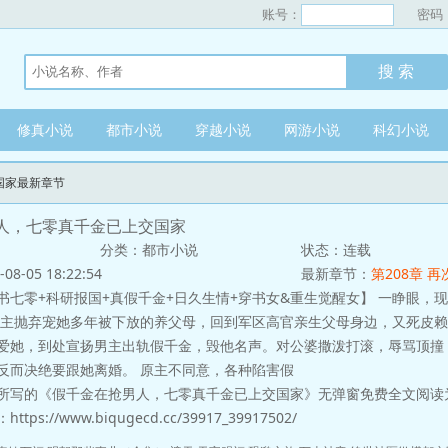
账号：
密码
修真小说
都市小说
穿越小说
网游小说
科幻小说
国家最新章节
人，七零真千金已上交国家
分类：都市小说
状态：连载
-05 18:22:54
最新章节：
第208章 
零+科研报国+真假千金+日久生情+穿书女&重生觉醒女】 一睁眼，
原主抛弃宠她多年被下放的养父母，回到军区高官亲生父母身边，又死皮赖
爱她，到处宣扬男主出轨假千金，毁他名声。对公婆撒泼打滚，辱骂顶撞
反而决绝要跟她离婚。 原主不同意，各种陷害假
所写的《假千金在抢男人，七零真千金已上交国家》无弹窗免费全文阅读
s://www.biqugecd.cc/39917_39917502/