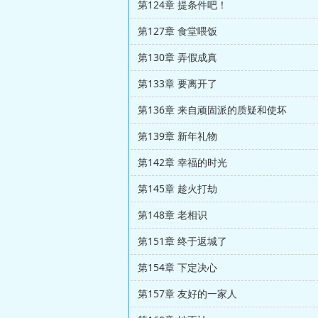
第124章 提条件吧！
第127章 食堂喂饭
第130章 弄假成真
第133章 要离开了
第136章 来自顽固派的质疑和使坏
第139章 新年礼物
第142章 幸福的时光
第145章 趁火打劫
第148章 老相识
第151章 终于返城了
第154章 下定决心
第157章 友好的一家人