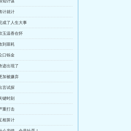
 得知计谋
 将计就计
 完成了人生大事
 软玉温香在怀
 收到噩耗
 众口铄金
 奇迹出现了
 更加被嫌弃
 出言试探
 关键时刻
 严重打击
 互相算计
 什么亲情，全是扯蛋！