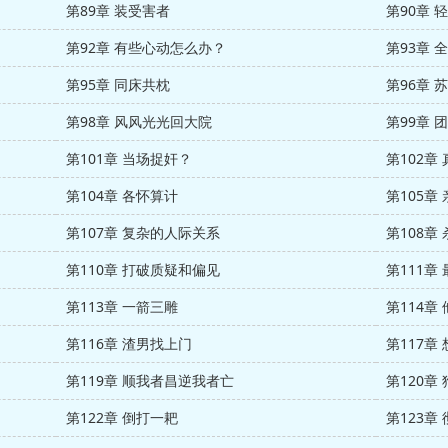
第89章 装受害者
第90章 
第92章 有些心动怎么办？
第93章 
第95章 同床共枕
第96章 
第98章 风风光光回大院
第99章 
第101章 当场捉奸？
第102章
第104章 各怀算计
第105章
第107章 复杂的人际关系
第108章
第110章 打破质疑和偏见
第111章
第113章 一箭三雕
第114章
第116章 渣男找上门
第117章
第119章 顺我者昌逆我者亡
第120章
第122章 倒打一耙
第123章