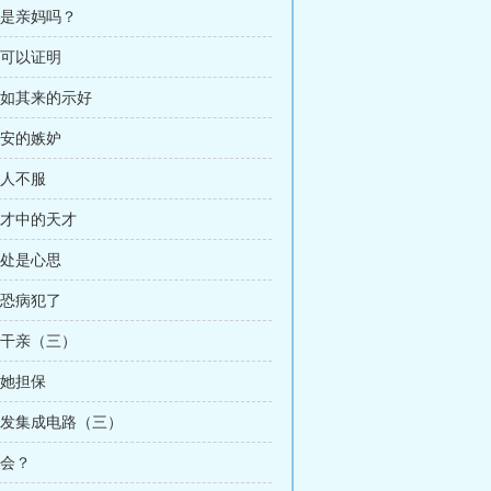
你是亲妈吗？
我可以证明
突如其来的示好
曹安的嫉妒
有人不服
天才中的天才
处处是心思
社恐病犯了
认干亲（三）
为她担保
 研发集成电路（三）
误会？