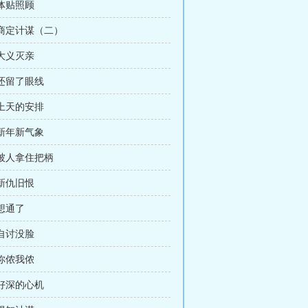
 体贴照顾
 商定计谋（二）
 大义灭亲
 还留了眼线
 上天的安排
 新年新气象
 被人拿住把柄
 新仇旧恨
 想通了
 自讨没脸
 你侬我侬
 好深的心机