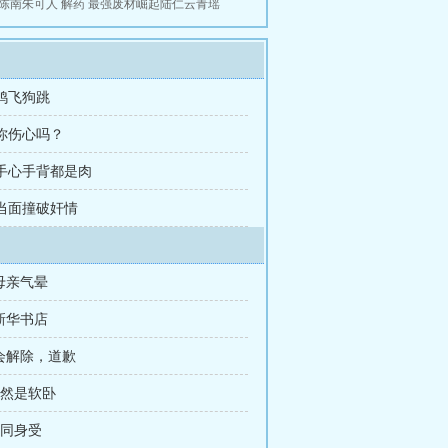
陈南朱可人
解药
最强废材崛起陆仁云青瑶
 鸡飞狗跳
 你伤心吗？
 手心手背都是肉
 当面撞破奸情
母亲气晕
新华书店
误会解除，道歉
居然是软卧
感同身受