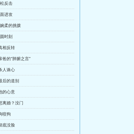
轻松反击
全面进攻
苏婉柔的挑拨
团圆时刻
 真相反转
 亲爸的“肺腑之言”
 杀人诛心
 最后的道别
 他的心意
 想离婚？没门
 狗咬狗
 彻底没脸