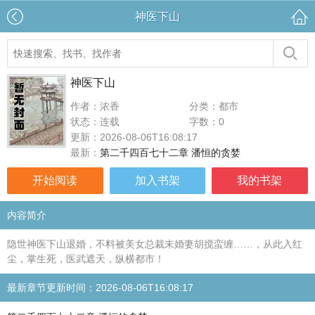
神医下山
神医下山
作者：浓香
分类：都市
状态：连载
字数：0
更新：2026-08-06T16:08:17
最新：
第二千四百七十二章 潘恒的贪婪
开始阅读
加入书架
我的书架
内容简介
隐世神医下山退婚，不料被美女总裁未婚妻胡搅蛮缠……，从此入红
尘，掌生死，医武遮天，纵横都市！
最新章节更新时间：2026-08-06T16:08:17