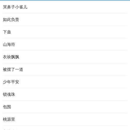
哭鼻子小雀儿
如此负责
下蛊
山海符
衣袂飘飘
被摆了一道
少年平安
锁魂珠
包围
桃源里