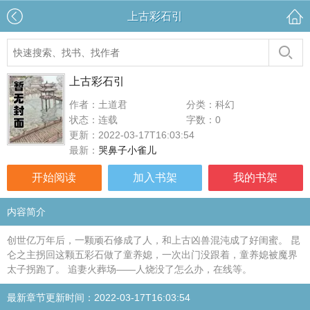
上古彩石引
上古彩石引
作者：土道君
分类：科幻
状态：连载
字数：0
更新：2022-03-17T16:03:54
最新：
哭鼻子小雀儿
开始阅读
加入书架
我的书架
内容简介
创世亿万年后，一颗顽石修成了人，和上古凶兽混沌成了好闺蜜。 昆
仑之主拐回这颗五彩石做了童养媳，一次出门没跟着，童养媳被魔界
太子拐跑了。 追妻火葬场——人烧没了怎么办，在线等。
最新章节更新时间：2022-03-17T16:03:54