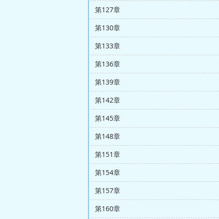
第127章
第130章
第133章
第136章
第139章
第142章
第145章
第148章
第151章
第154章
第157章
第160章