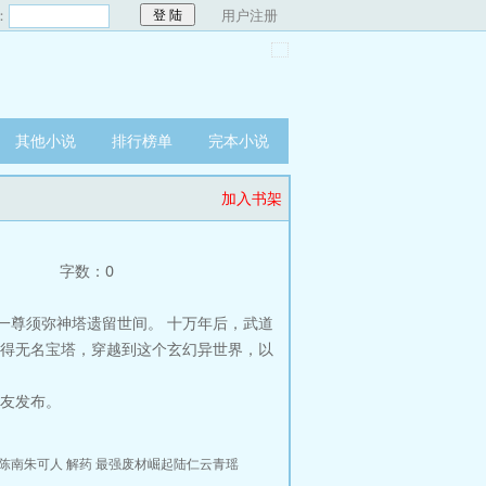
：
用户注册
其他小说
排行榜单
完本小说
加入书架
字数：0
尊须弥神塔遗留世间。 十万年后，武道
偶得无名宝塔，穿越到这个玄幻异世界，以
网友发布。
陈南朱可人
解药
最强废材崛起陆仁云青瑶