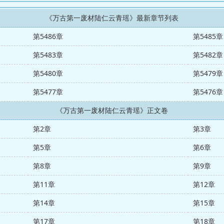
《万古第一废材陆仁云青瑶》最新章节列表
第5486章
第5485章
第5483章
第5482章
第5480章
第5479章
第5477章
第5476章
《万古第一废材陆仁云青瑶》正文卷
第2章
第3章
第5章
第6章
第8章
第9章
第11章
第12章
第14章
第15章
第17章
第18章