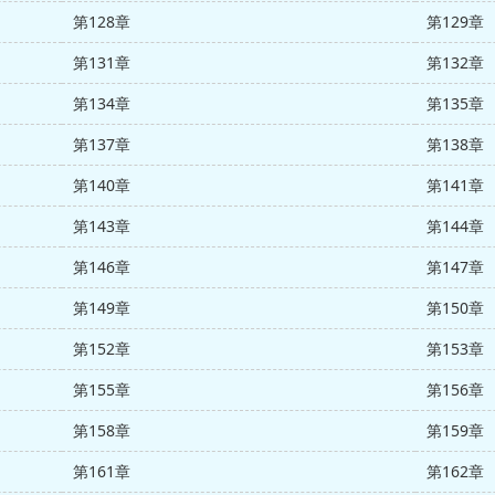
第128章
第129章
第131章
第132章
第134章
第135章
第137章
第138章
第140章
第141章
第143章
第144章
第146章
第147章
第149章
第150章
第152章
第153章
第155章
第156章
第158章
第159章
第161章
第162章