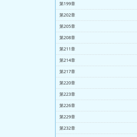
第199章
第202章
第205章
第208章
第211章
第214章
第217章
第220章
第223章
第226章
第229章
第232章