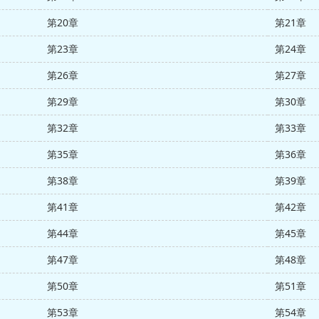
第20章
第21章
第23章
第24章
第26章
第27章
第29章
第30章
第32章
第33章
第35章
第36章
第38章
第39章
第41章
第42章
第44章
第45章
第47章
第48章
第50章
第51章
第53章
第54章