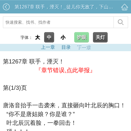
第1267章 联手，湮灭！_徒儿你无敌了，下山去吧叶北辰周若妤
大
中
小
护眼
关灯
字体：
上一章
目录
下一章
第1267章 联手，湮灭！
『章节错误,点此举报』
第(1/3)页
唐洛音抬手一击袭来，直接砸向叶北辰的胸口！
“你不是唐姑娘？你是谁？”
叶北辰沉着脸，一拳回击！