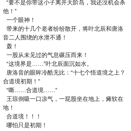
“要不是你带这小子离开天阶岛，我还没机会杀
他！”
一个眼神！
带来的十几个老者纷纷散开，将叶北辰和唐洛
音二人围绕的水泄不通！
轰！
一股从未见过的气息碾压而来！
“这境界是……”叶北辰面沉如水。
唐洛音的眼眸冷酷无比：“十七个悟道境之上？
合道境初期！”
“嘶……合道境……”
王琼倒吸一口凉气，一屁股坐在地上，瘫软在
地！
合道境！！！
哪怕只是初期！