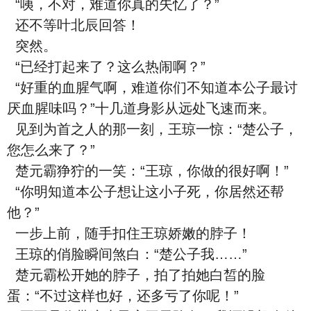
“咦，不对，难道你真的失忆了？”
还不等叶北辰回答！
突然。
“已经打起来了？这么热闹啊？”
“好重的血腥气啊，难道你们不知道本公子最讨
厌血腥味吗？”十几道身影从远处飞速而来。
见到为首之人的那一刻，王琼一惊：“楚公子，
您怎么来了？”
楚元霸狰狞的一笑：“王琼，你做的很好啊！”
“你明知道本公子想让这小子死，你居然还帮
他？”
一步上前，随手扣住王琼娇嫩的脖子！
王琼的俏脸瞬间煞白：“楚公子我……”
楚元霸松开她的脖子，拍了拍她白皙的脸
蛋：“不过这样也好，还多亏了你呢！”