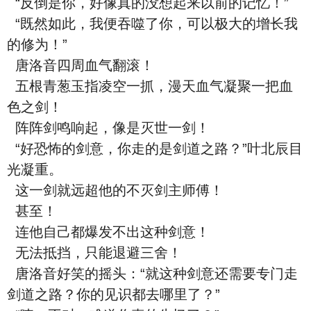
“反倒是你，好像真的没想起来以前的记忆！”
“既然如此，我便吞噬了你，可以极大的增长我
的修为！”
唐洛音四周血气翻滚！
五根青葱玉指凌空一抓，漫天血气凝聚一把血
色之剑！
阵阵剑鸣响起，像是灭世一剑！
“好恐怖的剑意，你走的是剑道之路？”叶北辰目
光凝重。
这一剑就远超他的不灭剑主师傅！
甚至！
连他自己都爆发不出这种剑意！
无法抵挡，只能退避三舍！
唐洛音好笑的摇头：“就这种剑意还需要专门走
剑道之路？你的见识都去哪里了？”