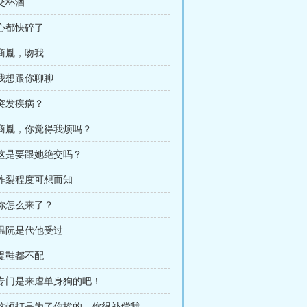
 交杯酒
 心都快碎了
 商胤，吻我
 我想跟你聊聊
 突发疾病？
 商胤，你觉得我烦吗？
 这是要跟她绝交吗？
 炸裂程度可想而知
 你怎么来了？
 温阮是代他受过
 提鞋都不配
 专门是来虐单身狗的吧！
章 这顿打是为了你挨的，你得补偿我