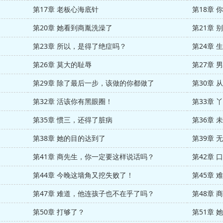
第17章 老板心海底针
第18章
第20章 她看到商胤洗澡了
第21章
第23章 所以，是得了绝症吗？
第24章 
第26章 莫大的耻辱
第27章 
第29章 除了最后一步，该做的你都做了
第30章
第32章 活该你有黑眼圈！
第33章
第35章 惯三，还得了脏病
第36章 
第38章 她的目的达到了
第39章
第41章 商先生，你一定要这样说话吗？
第42章 
第44章 今晚这墙角又挖失败了！
第45章
第47章 难道，他连孩子也不在乎了吗？
第48章 
第50章 打够了？
第51章 