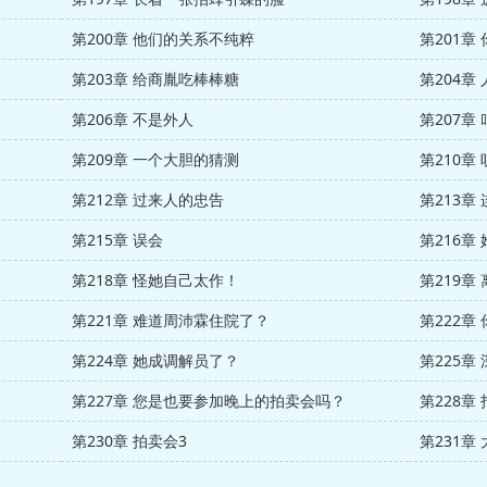
第200章 他们的关系不纯粹
第201章
第203章 给商胤吃棒棒糖
第204章
第206章 不是外人
第207章
第209章 一个大胆的猜测
第210章
第212章 过来人的忠告
第213章
第215章 误会
第216章
第218章 怪她自己太作！
第219章
第221章 难道周沛霖住院了？
第222章
第224章 她成调解员了？
第225章
第227章 您是也要参加晚上的拍卖会吗？
第228章
第230章 拍卖会3
第231章