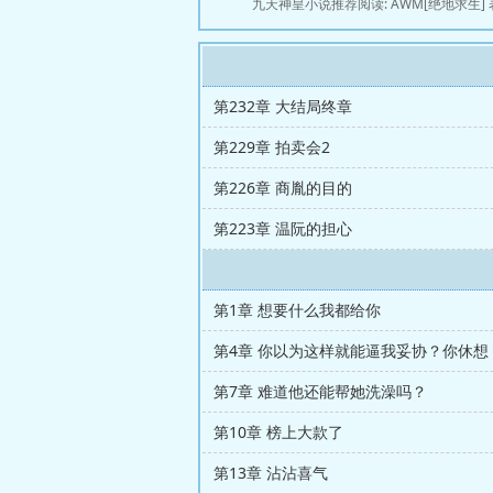
九天神皇小说推荐阅读:
AWM[绝地求生]
第232章 大结局终章
第229章 拍卖会2
第226章 商胤的目的
第223章 温阮的担心
第1章 想要什么我都给你
第4章 你以为这样就能逼我妥协？你休想
第7章 难道他还能帮她洗澡吗？
第10章 榜上大款了
第13章 沾沾喜气