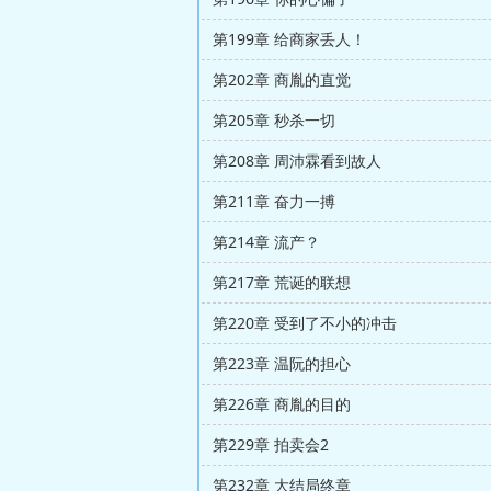
第199章 给商家丢人！
第202章 商胤的直觉
第205章 秒杀一切
第208章 周沛霖看到故人
第211章 奋力一搏
第214章 流产？
第217章 荒诞的联想
第220章 受到了不小的冲击
第223章 温阮的担心
第226章 商胤的目的
第229章 拍卖会2
第232章 大结局终章