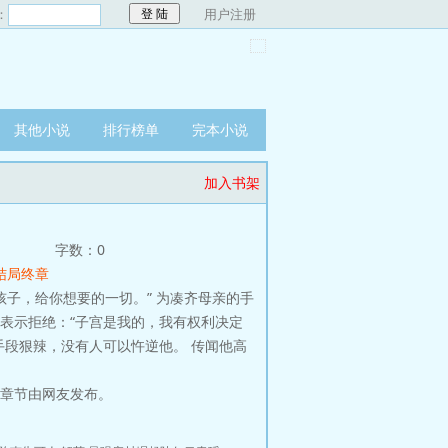
：
用户注册
其他小说
排行榜单
完本小说
加入书架
字数：0
大结局终章
孩子，给你想要的一切。” 为凑齐母亲的手
表示拒绝：“子宫是我的，我有权利决定
手段狠辣，没有人可以忤逆他。 传闻他高
,章节由网友发布。