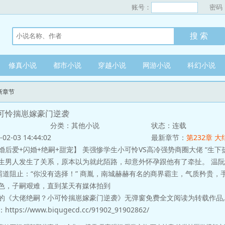
账号：
密码
修真小说
都市小说
穿越小说
网游小说
科幻小说
新章节
可怜揣崽嫁豪门逆袭
分类：其他小说
状态：连载
-03 14:44:02
最新章节：
第232章 
爱+闪婚+绝嗣+甜宠】 美强惨学生小可怜VS高冷强势商圈大佬 “生下
生男人发生了关系，原本以为就此陌路，却意外怀孕跟他有了牵扯。 温阮
人霸道阻止：“你没有选择！” 商胤，南城赫赫有名的商界霸主，气质矜贵，
色，子嗣艰难，直到某天有媒体拍到
的《大佬绝嗣？小可怜揣崽嫁豪门逆袭》无弹窗免费全文阅读为转载作品
s://www.biqugecd.cc/91902_91902862/