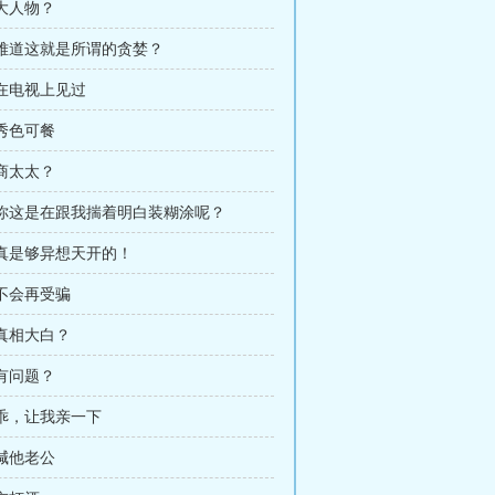
 大人物？
 难道这就是所谓的贪婪？
 在电视上见过
 秀色可餐
 商太太？
章 你这是在跟我揣着明白装糊涂呢？
 真是够异想天开的！
 不会再受骗
 真相大白？
 有问题？
 乖，让我亲一下
 喊他老公