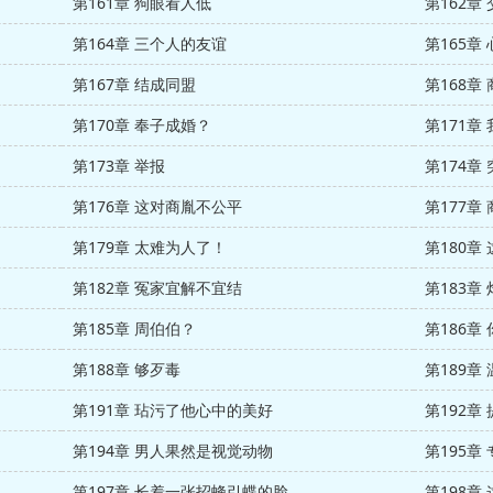
第161章 狗眼看人低
第162章
第164章 三个人的友谊
第165章
第167章 结成同盟
第168章
第170章 奉子成婚？
第171章
第173章 举报
第174章
第176章 这对商胤不公平
第177章
第179章 太难为人了！
第180章
第182章 冤家宜解不宜结
第183章
第185章 周伯伯？
第186章
第188章 够歹毒
第189章
第191章 玷污了他心中的美好
第192章
第194章 男人果然是视觉动物
第195章
第197章 长着一张招蜂引蝶的脸
第198