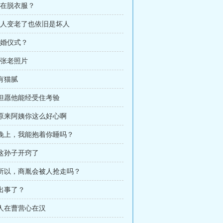
他在脱衣服？
 坏人变老了也依旧是坏人
结婚仪式？
一张老照片
 有猫腻
 但愿他能经受住考验
 原来阿姨你这么好心啊
 晚上，我能抱着你睡吗？
 这孙子开窍了
章 所以，商胤会被人抢走吗？
 出事了？
 人在曹营心在汉