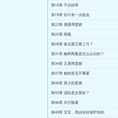
第16章 不识抬举
第19章 你只有一次机会
第22章 偶遇周雯婧
第25章 商胤
第28章 差点霸王硬上弓？
第31章 她和商胤是怎么认识的？
第34章 又遇周雯婧
第37章 她的意见不重要
第40章 莫大的恩惠
第43章 温阮是女朋友？
第46章 兵行险着
第49章 宝宝，我会好好保护你的