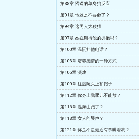
第88章 懵逼的单身狗反应
第91章 他这是不要命了？
第94章 这男人太狡猾
第97章 她在期待他的拥抱吗？
第100章 温阮挂他电话？
第103章 培养感情的一种方式
第106章 演戏
第109章 往温阮头上扣帽子
第112章 你身上我哪儿不能放？
第115章 温海山跑了？
第118章 女人的哭声？
第121章 你是不是最近有事瞒着我？