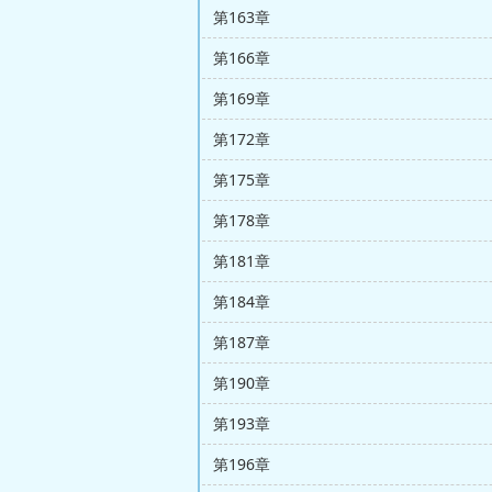
第163章
第166章
第169章
第172章
第175章
第178章
第181章
第184章
第187章
第190章
第193章
第196章