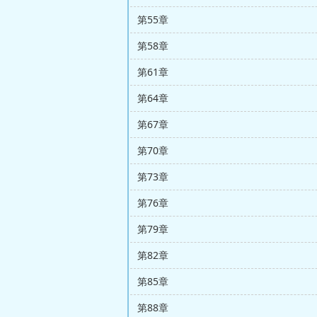
第55章
第58章
第61章
第64章
第67章
第70章
第73章
第76章
第79章
第82章
第85章
第88章