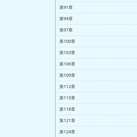
第91章
第94章
第97章
第100章
第103章
第106章
第109章
第112章
第115章
第118章
第121章
第124章