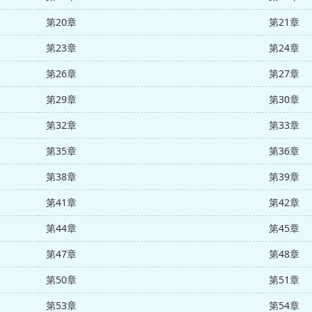
第20章
第21章
第23章
第24章
第26章
第27章
第29章
第30章
第32章
第33章
第35章
第36章
第38章
第39章
第41章
第42章
第44章
第45章
第47章
第48章
第50章
第51章
第53章
第54章