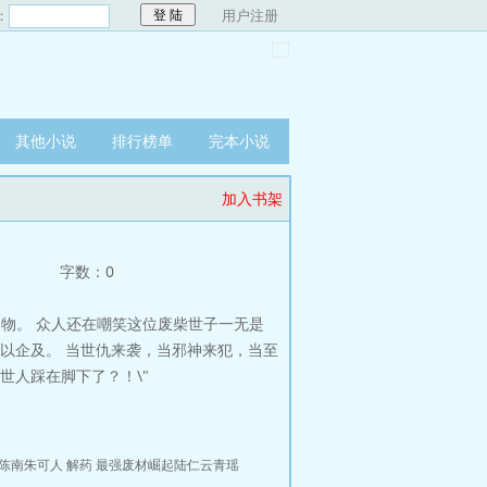
：
用户注册
其他小说
排行榜单
完本小说
加入书架
字数：0
物。 众人还在嘲笑这位废柴世子一无是
以企及。 当世仇来袭，当邪神来犯，当至
世人踩在脚下了？！\"
陈南朱可人
解药
最强废材崛起陆仁云青瑶