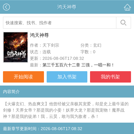
鸿天神尊
鸿天神尊
作者：天下剑宗
分类：玄幻
状态：连载
字数：0
更新：2026-08-06T17:08:32
最新：
第三千五百六十二章 三强，一唱一和！
开始阅读
加入书架
我的书架
内容简介
【火爆玄幻、热血爽文】他曾经被父亲极其宠爱，却是史上最牛逼的
剑修！天界女帝？那是我的小妾！妖界大龙？那是我宠物！魔界战
神？那是我的徒弟！我，云昊，敢与我为敌者，杀！
最新章节更新时间：2026-08-06T17:08:32