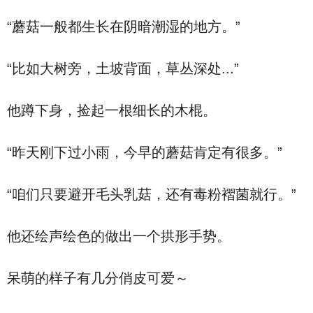
“蘑菇一般都生长在阴暗潮湿的地方。”
“比如大树旁，土坡背面，草丛深处...”
他蹲下身，捡起一根细长的木棍。
“昨天刚下过小雨，今早的蘑菇肯定有很多。”
“咱们只要避开毛头乳菇，还有毒粉褶菌就行。”
他还绘声绘色的做出一个拱形手势。
呆萌的样子有几分俏皮可爱～