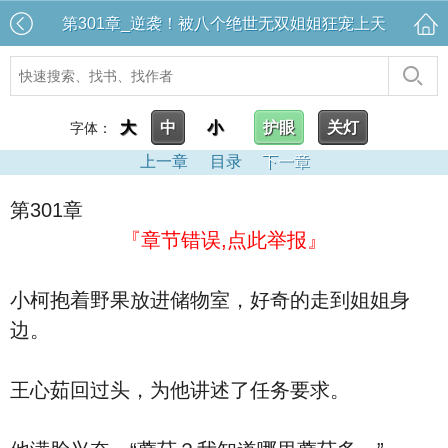
第301章_逆袭！被八个绝世无双姐姐狂宠上天
大
中
小
护眼
关灯
字体：
上一章
目录
下一章
第301章
『章节错误,点此举报』
小柯抱着野果放进储物室，好奇的走到姐姐身
边。
王心茹回过头，为他讲述了任务要求。