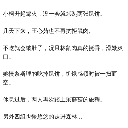
小柯升起篝火，没一会就烤熟两张鼠饼。
几天下来，王心茹也不再抗拒鼠肉。
不吃就会饿肚子，况且林鼠肉真的挺香，滑嫩爽
口。
她慢条斯理的吃掉鼠饼，饥饿感顿时被一扫而
空。
休息过后，两人再次踏上采蘑菇的旅程。
另外四组也慢悠悠的走进森林...