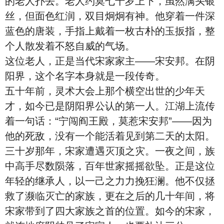
的老人扑去。老人约莫七十岁上下，虽然满头银
丝，但面色红润，双目炯炯有神。他穿着一件深
蓝色的唐装，手指上戴着一枚古朴的玉扳指，整
个人散发着不怒自威的气场。
这位老人，正是当代宋家家主——宋安邦。在阴
阳界，这个名字本身就是一段传奇。
五十年前，灵术大会上那个横空出世的少年天
才，如今已是阴阳界公认的第一人。江湖上流传
着一句话：“宁闯阎王殿，莫惹宋安邦”——因为
他的死敌，没有一个能活着见到第二天的太阳。
三十岁那年，宋家遭遇灭顶之灾。一夜之间，族
中高手尽数陨落，百年世家摇摇欲坠。正是这位
年轻的继承人，以一己之力力挽狂澜。他不仅拯
救了濒临灭亡的家族，更在之后的几十年间，将
宋家带到了四大家族之首的位置。如今的宋家，