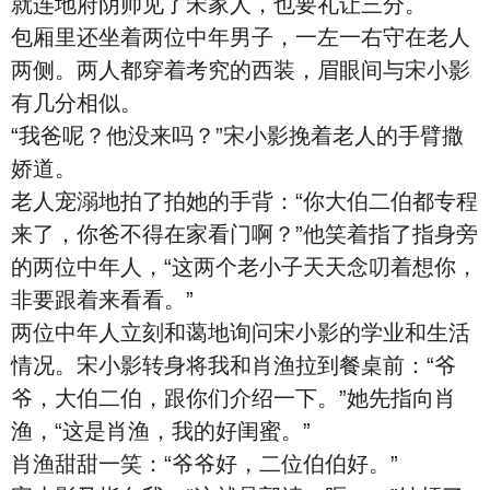
就连地府阴帅见了宋家人，也要礼让三分。
包厢里还坐着两位中年男子，一左一右守在老人
两侧。两人都穿着考究的西装，眉眼间与宋小影
有几分相似。
“我爸呢？他没来吗？”宋小影挽着老人的手臂撒
娇道。
老人宠溺地拍了拍她的手背：“你大伯二伯都专程
来了，你爸不得在家看门啊？”他笑着指了指身旁
的两位中年人，“这两个老小子天天念叨着想你，
非要跟着来看看。”
两位中年人立刻和蔼地询问宋小影的学业和生活
情况。宋小影转身将我和肖渔拉到餐桌前：“爷
爷，大伯二伯，跟你们介绍一下。”她先指向肖
渔，“这是肖渔，我的好闺蜜。”
肖渔甜甜一笑：“爷爷好，二位伯伯好。”