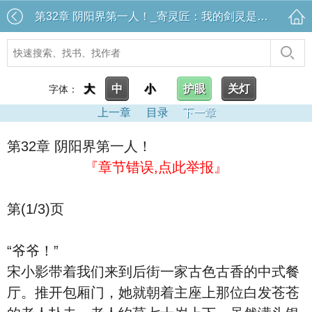
第32章 阴阳界第一人！_寄灵匠：我的剑灵是郭靖的大雕
大
中
小
护眼
关灯
字体：
上一章
目录
下一章
第32章 阴阳界第一人！
『章节错误,点此举报』
第(1/3)页
“爷爷！”
宋小影带着我们来到后街一家古色古香的中式餐
厅。推开包厢门，她就朝着主座上那位白发苍苍