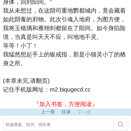
身体，回到阳间。”
我从未想过，在这阴司重地酆都城内，竟会藏着
如此阴毒的邪物。此次引魂入地府，为图方便，
我将玉镜璃和雁翎剑都留在了阳间。如今身陷险
境，当真是叫天天不应，叫地地不灵。
等等！小丁！
我猛然想起手上的银戒指，那是小猫灵小丁的栖
身之所。
(本章未完,请翻页)
记住手机版网址：m2.biqugecd.cc
『加入书签，方便阅读』
上一章
目录
下一章