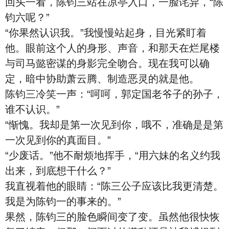
回头一看，陈钧三站在凉亭入口，一脸诧异，“陈
钧六呢？”
“你果然认识我。”我慢慢站起身，目光紧盯着
他。眼前这个人的身形、声音，和那天在烂尾楼
与司马懿密谋的身影完全吻合。现在我可以确
定，暗中协助萧云腾、制造恶灵的就是他。
陈钧三冷笑一声：“呵呵，郭定国老爷子的孙子，
谁不认识。”
“惭愧。我却是第一次见到你，哦不，准确是是第
一次见到你的真面目。”
“少废话。”他不耐烦地挥手，“用六妹的名义约我
出来，到底想干什么？”
我直视着他的眼睛：“陈三公子应该比我更清楚。
我是为陈钧一的事来的。”
果然，陈钧三的脸色瞬间变了变。虽然他很快恢