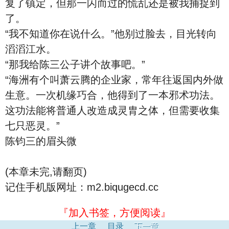
复了镇定，但那一闪而过的慌乱还是被我捕捉到
了。
“我不知道你在说什么。”他别过脸去，目光转向
滔滔江水。
“那我给陈三公子讲个故事吧。”
“海洲有个叫萧云腾的企业家，常年往返国内外做
生意。一次机缘巧合，他得到了一本邪术功法。
这功法能将普通人改造成灵胄之体，但需要收集
七只恶灵。”
陈钧三的眉头微
(本章未完,请翻页)
记住手机版网址：m2.biqugecd.cc
『加入书签，方便阅读』
上一章
目录
下一章