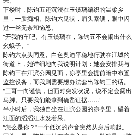
来。”
下楼时，陈钧五还沉浸在玉镜璃编织的温柔乡
里，一脸痴相。陈钧六见状，眉头紧锁，眼中闪
过一丝无奈和恼怒。
“开我的车吧。有玉镜璃在，陈钧五不会闹出什么
幺蛾子。”
陈钧六点头同意。白色奥迪平稳地行驶在江城的
街道上，她详细地向我说明计划：她会安排我与
陈钧三在江滨公园见面，凉亭里会提前暗中布置
监控设备，而我则需要想办法套出陈钧三的话。
“三哥一向谨慎，但面对突发状况，说不定会露出
马脚。只要我们能拿到确凿证据……”
半小时后，我独自坐在江滨公园的凉亭里，望着
江面的滔滔江水发着呆。
“怎么是你？”一个低沉的声音突然从身后响起。