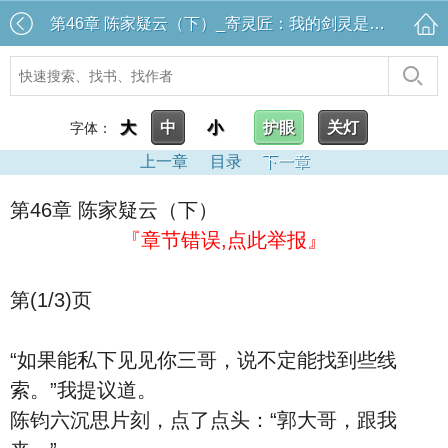
第46章 陈家疑云（下）_寄灵匠：我的剑灵是郭靖的大雕
大
中
小
护眼
关灯
字体：
上一章
目录
下一章
第46章 陈家疑云（下）
『章节错误,点此举报』
第(1/3)页
“如果能私下见见你三哥，说不定能找到些线
索。”我提议道。
陈钧六沉思片刻，点了点头：“郭大哥，跟我