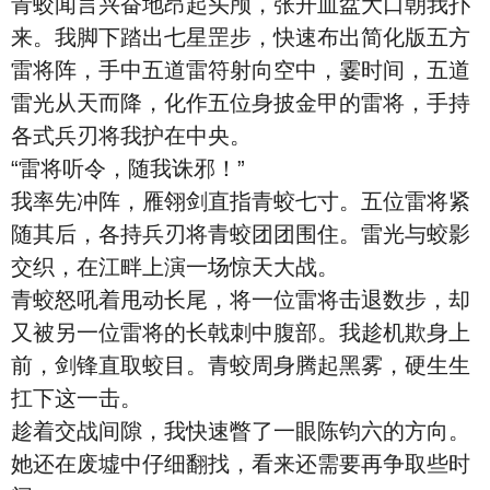
青蛟闻言兴奋地昂起头颅，张开血盆大口朝我扑
来。我脚下踏出七星罡步，快速布出简化版五方
雷将阵，手中五道雷符射向空中，霎时间，五道
雷光从天而降，化作五位身披金甲的雷将，手持
各式兵刃将我护在中央。
“雷将听令，随我诛邪！”
我率先冲阵，雁翎剑直指青蛟七寸。五位雷将紧
随其后，各持兵刃将青蛟团团围住。雷光与蛟影
交织，在江畔上演一场惊天大战。
青蛟怒吼着甩动长尾，将一位雷将击退数步，却
又被另一位雷将的长戟刺中腹部。我趁机欺身上
前，剑锋直取蛟目。青蛟周身腾起黑雾，硬生生
扛下这一击。
趁着交战间隙，我快速瞥了一眼陈钧六的方向。
她还在废墟中仔细翻找，看来还需要再争取些时