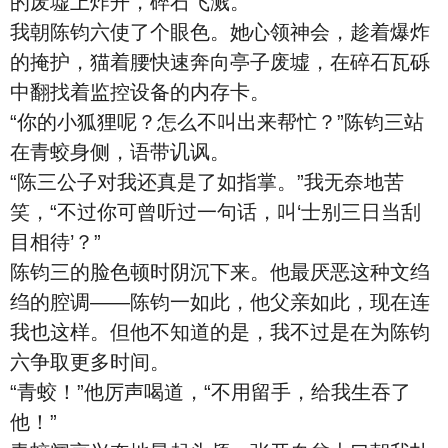
的废墟上炸开，碎石飞溅。
我朝陈钧六使了个眼色。她心领神会，趁着爆炸
的掩护，猫着腰快速奔向亭子废墟，在碎石瓦砾
中翻找着监控设备的内存卡。
“你的小狐狸呢？怎么不叫出来帮忙？”陈钧三站
在青蛟身侧，语带讥讽。
“陈三公子对我还真是了如指掌。”我无奈地苦
笑，“不过你可曾听过一句话，叫‘士别三日当刮
目相待’？”
陈钧三的脸色顿时阴沉下来。他最厌恶这种文绉
绉的腔调——陈钧一如此，他父亲如此，现在连
我也这样。但他不知道的是，我不过是在为陈钧
六争取更多时间。
“青蛟！”他厉声喝道，“不用留手，给我生吞了
他！”