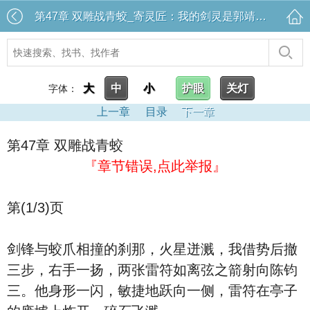
第47章 双雕战青蛟_寄灵匠：我的剑灵是郭靖的大雕
大
中
小
护眼
关灯
字体：
上一章
目录
下一章
第47章 双雕战青蛟
『章节错误,点此举报』
第(1/3)页
剑锋与蛟爪相撞的刹那，火星迸溅，我借势后撤
三步，右手一扬，两张雷符如离弦之箭射向陈钧
三。他身形一闪，敏捷地跃向一侧，雷符在亭子