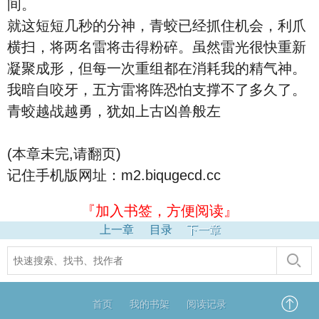
间。
就这短短几秒的分神，青蛟已经抓住机会，利爪
横扫，将两名雷将击得粉碎。虽然雷光很快重新
凝聚成形，但每一次重组都在消耗我的精气神。
我暗自咬牙，五方雷将阵恐怕支撑不了多久了。
青蛟越战越勇，犹如上古凶兽般左
(本章未完,请翻页)
记住手机版网址：m2.biqugecd.cc
『加入书签，方便阅读』
上一章
目录
下一章
首页
我的书架
阅读记录