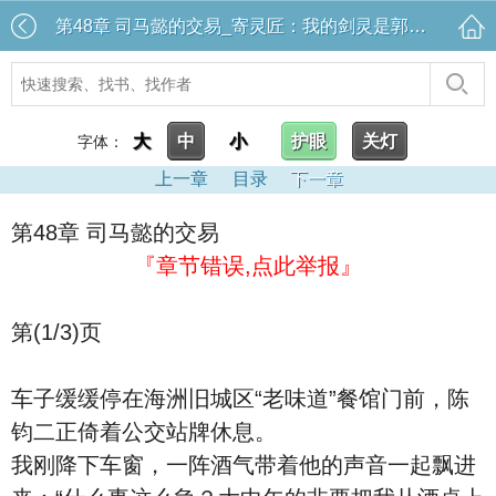
第48章 司马懿的交易_寄灵匠：我的剑灵是郭靖的大雕
大
中
小
护眼
关灯
字体：
上一章
目录
下一章
第48章 司马懿的交易
『章节错误,点此举报』
第(1/3)页
车子缓缓停在海洲旧城区“老味道”餐馆门前，陈
钧二正倚着公交站牌休息。
我刚降下车窗，一阵酒气带着他的声音一起飘进