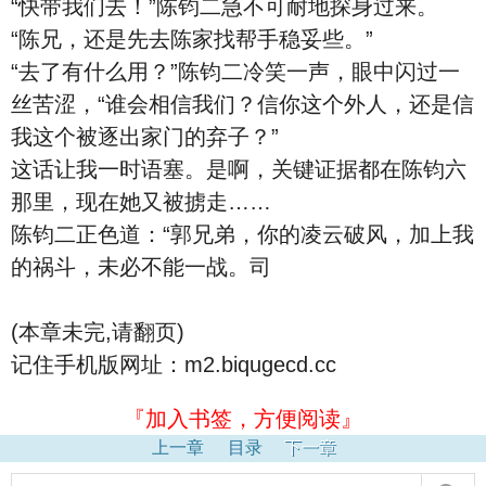
“快带我们去！”陈钧二急不可耐地探身过来。
“陈兄，还是先去陈家找帮手稳妥些。”
“去了有什么用？”陈钧二冷笑一声，眼中闪过一
丝苦涩，“谁会相信我们？信你这个外人，还是信
我这个被逐出家门的弃子？”
这话让我一时语塞。是啊，关键证据都在陈钧六
那里，现在她又被掳走……
陈钧二正色道：“郭兄弟，你的凌云破风，加上我
的祸斗，未必不能一战。司
(本章未完,请翻页)
记住手机版网址：m2.biqugecd.cc
『加入书签，方便阅读』
上一章
目录
下一章