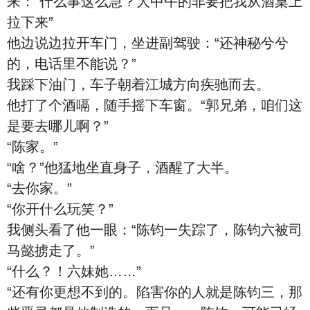
来：“什么事这么急？大中午的非要把我从酒桌上
拉下来”
他边说边拉开车门，坐进副驾驶：“还神秘兮兮
的，电话里不能说？”
我踩下油门，车子朝着江城方向疾驰而去。
他打了个酒嗝，随手摇下车窗。“郭兄弟，咱们这
是要去哪儿啊？”
“陈家。”
“啥？”他猛地坐直身子，酒醒了大半。
“去你家。”
“你开什么玩笑？”
我侧头看了他一眼：“陈钧一失踪了，陈钧六被司
马懿掳走了。”
“什么？！六妹她……”
“还有你更想不到的。陷害你的人就是陈钧三，那