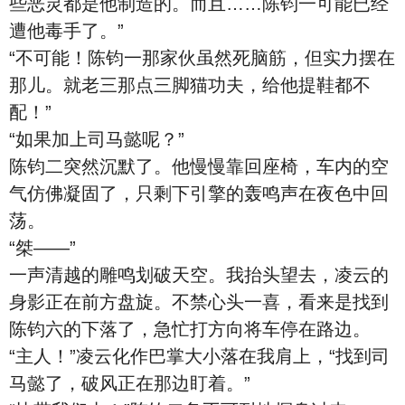
些恶灵都是他制造的。而且……陈钧一可能已经
遭他毒手了。”
“不可能！陈钧一那家伙虽然死脑筋，但实力摆在
那儿。就老三那点三脚猫功夫，给他提鞋都不
配！”
“如果加上司马懿呢？”
陈钧二突然沉默了。他慢慢靠回座椅，车内的空
气仿佛凝固了，只剩下引擎的轰鸣声在夜色中回
荡。
“桀——”
一声清越的雕鸣划破天空。我抬头望去，凌云的
身影正在前方盘旋。不禁心头一喜，看来是找到
陈钧六的下落了，急忙打方向将车停在路边。
“主人！”凌云化作巴掌大小落在我肩上，“找到司
马懿了，破风正在那边盯着。”